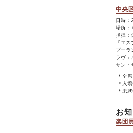
中央区
日時：
場所：
指揮：
「エス
プーラ
ラヴェ
サン・
＊全席
＊入場
＊未就
お知
楽団