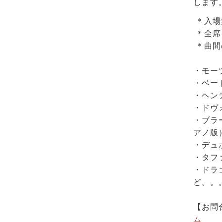
します
＊入場
＊全席
＊曲間
・モー
・ベー
・ヘン
・ドヴ
・ブラ
アノ版
・デュ
・タフ
・ドラ
ど。。
【お問
ム