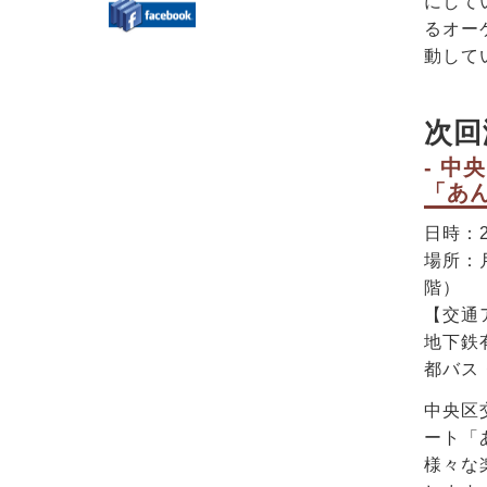
にして
るオー
動して
次回
- 中
「あ
日時：2
場所：
階）
【交通
地下鉄
都バス
中央区
ート「
様々な