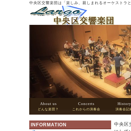
中央区交響楽団は「楽しみ、親しまれるオーケストラ
About us
Concerts
Histor
どんな楽団？
これからの演奏会
演奏会記
中央区
INFORMATION