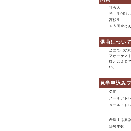
社会人
学 生(但し
高校生
※入団金は
選曲につい
当団では技
アオーケス
徴と言える
い。
見学申込み
名前
メールアド
メールアド
希望する楽
経験年数