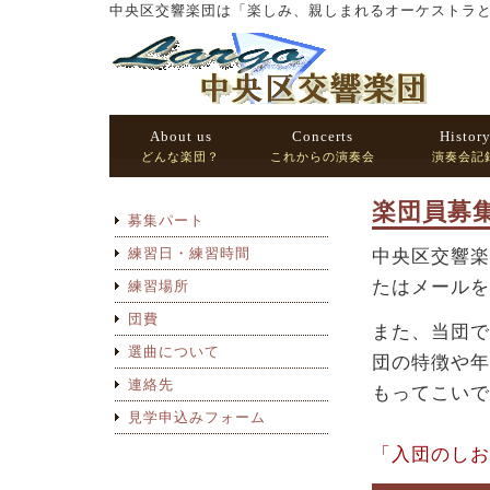
中央区交響楽団は「楽しみ、親しまれるオーケストラ
About us
Concerts
Histor
どんな楽団？
これからの演奏会
演奏会記
楽団員募
募集パート
練習日・練習時間
中央区交響楽
たはメールを
練習場所
団費
また、当団で
選曲について
団の特徴や年
連絡先
もってこいで
見学申込みフォーム
「入団のしおり